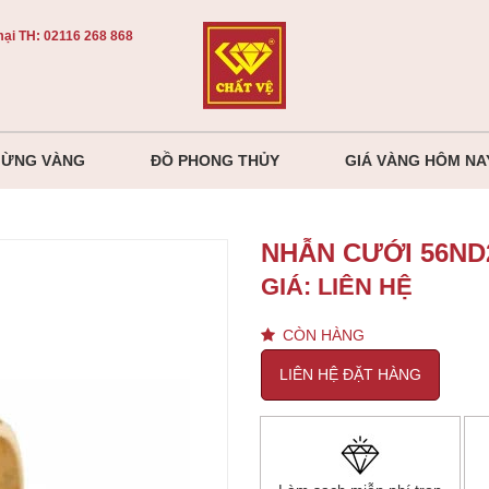
ại TH:
02116 268 868
MỪNG VÀNG
ĐỒ PHONG THỦY
GIÁ VÀNG HÔM NA
NHẪN CƯỚI 56ND
GIÁ:
LIÊN HỆ
CÒN HÀNG
LIÊN HỆ ĐẶT HÀNG