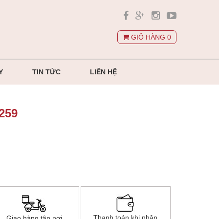
GIỎ HÀNG
0
Y
TIN TỨC
LIÊN HỆ
259
Thanh toán khi nhận
Giao hàng tận nơi