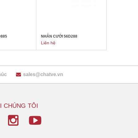
D885
NHẪN CƯỚI 56D288
Liên hệ
húc
sales@chatve.vn
I CHÚNG TÔI