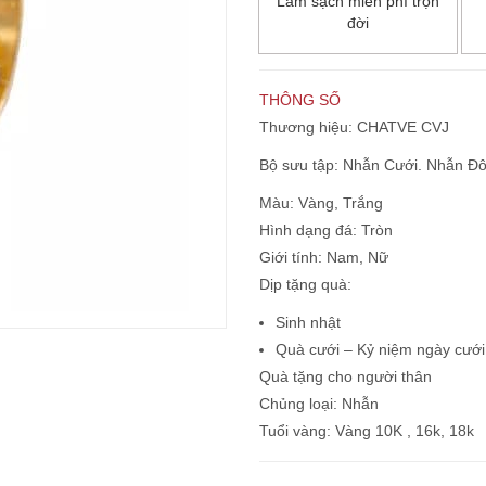
Làm sạch miễn phí trọn
đời
THÔNG SỐ
Thương hiệu: CHATVE CVJ
Bộ sưu tập: Nhẫn Cưới. Nhẫn Đô
Màu: Vàng,
Trắng
Hình dạng đá:
Tròn
Giới tính: Nam,
Nữ
Dịp tặng quà:
Sinh nhật
Quà cưới – Kỷ niệm ngày cưới
Quà tặng cho người thân
Chủng loại:
Nhẫn
Tuổi vàng:
Vàng 10K , 16k, 18k