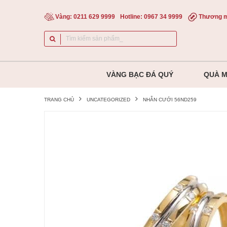
Vàng:
0211 629 9999
Hotline:
0967 34 9999
Thương m
VÀNG BẠC ĐÁ QUÝ
QUÀ 
TRANG CHỦ
UNCATEGORIZED
NHẪN CƯỚI 56ND259