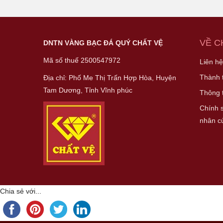
VỀ C
DNTN VÀNG BẠC ĐÁ QUÝ CHẤT VỆ
Mã số thuế 2500547972
Liên h
Thành 
Địa chỉ: Phố Me Thị Trấn Hợp Hòa, Huyện
Tam Dương, Tỉnh Vĩnh phúc
Thông 
Chính s
nhân c
Chia sẻ với...