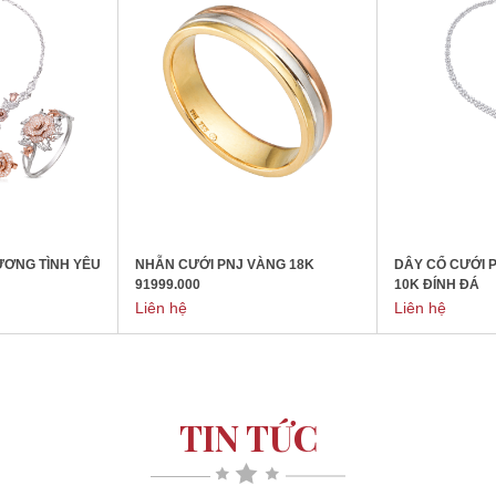
ƯƠNG TÌNH YÊU
NHẪN CƯỚI PNJ VÀNG 18K
DÂY CỔ CƯỚI 
91999.000
10K ĐÍNH ĐÁ
Liên hệ
Liên hệ
TIN TỨC