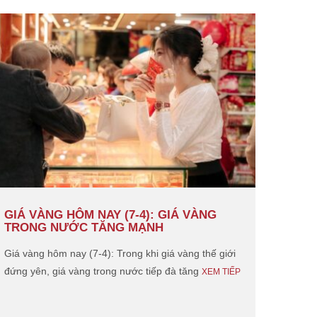
GIÁ VÀNG HÔM NAY (7-4): GIÁ VÀNG
GIÁ 
TRONG NƯỚC TĂNG MẠNH
CHIỀ
TỚI 
Giá vàng hôm nay (7-4): Trong khi giá vàng thế giới
iá vàn
đứng yên, giá vàng trong nước tiếp đà tăng
XEM TIẾP
4.040
giảm
X