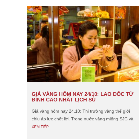
 RỚT
GIÁ VÀNG HÔM NAY 24/10: LAO DỐC TỪ
ĐỈNH CAO NHẤT LỊCH SỬ
Giá vàng hôm nay 24.10: Thị trường vàng thế giới
i mốc
chịu áp lực chốt lời. Trong nước vàng miếng SJC và
àng
XEM TIẾP