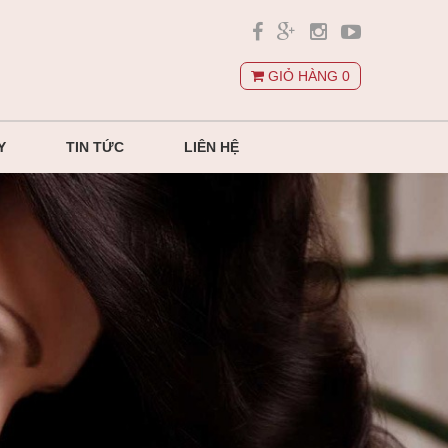
GIỎ HÀNG
0
Y
TIN TỨC
LIÊN HỆ