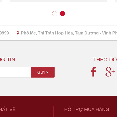
 9999
Phố Me, Thị Trấn Hợp Hòa, Tam Dương - Vĩnh P
G TIN
THEO DÕ
HẤT VỆ
HỖ TRỢ MUA HÀNG