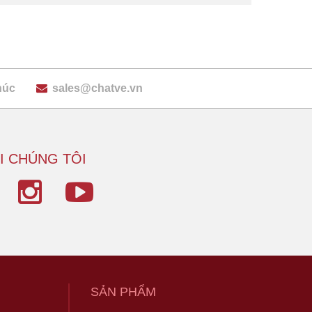
húc
sales@chatve.vn
I CHÚNG TÔI
SẢN PHẨM