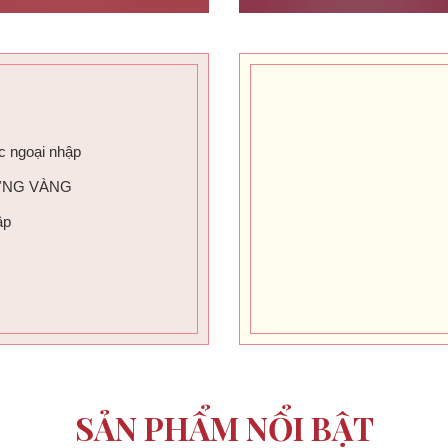
c ngoại nhập
ỪNG VÀNG
ập
SẢN PHẨM NỔI BẬT