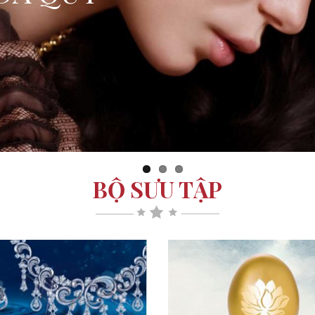
BỘ SƯU TẬP