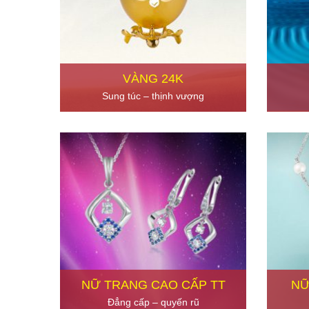
VÀNG 24K
Sung túc – thịnh vượng
NỮ TRANG CAO CẤP TT
NỮ
Đẳng cấp – quyến rũ