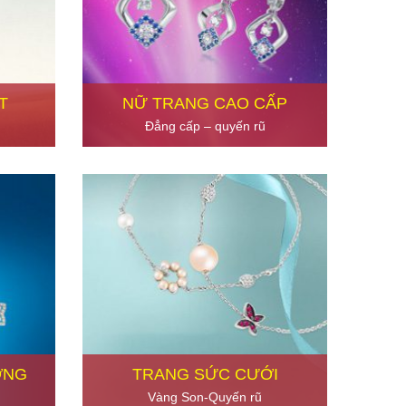
T
NỮ TRANG CAO CẤP
Đẳng cấp – quyến rũ
ƠNG
TRANG SỨC CƯỚI
Vàng Son-Quyến rũ