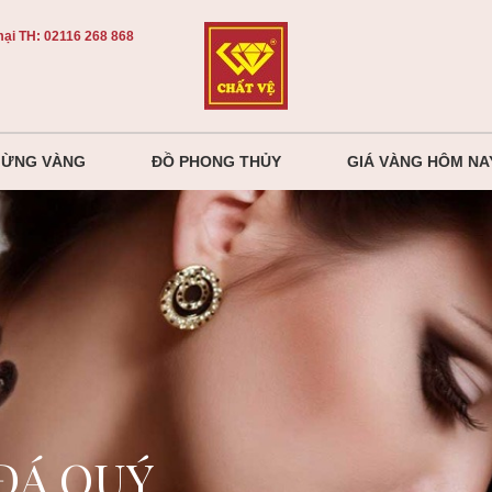
ại TH:
02116 268 868
MỪNG VÀNG
ĐỒ PHONG THỦY
GIÁ VÀNG HÔM NA
ĐÁ QUÝ