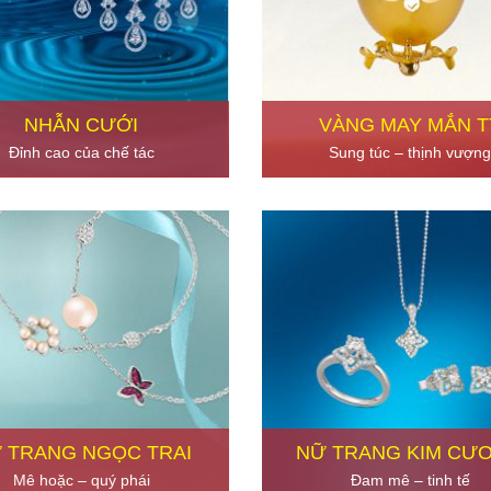
NHẪN CƯỚI
VÀNG MAY MẮN T
Đỉnh cao của chế tác
Sung túc – thịnh vượng
 TRANG NGỌC TRAI
NỮ TRANG KIM CƯ
Mê hoặc – quý phái
Đam mê – tinh tế