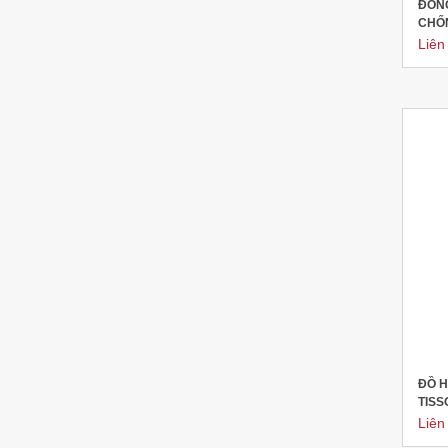
ĐỒN
CHỐN
Liên
ĐỒ H
TISS
Liên