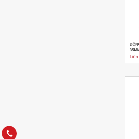
ĐỒNG
35M
Liên