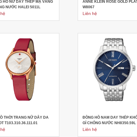
G HỒ NỮ DÂY THÉP MẠ VÀNG
ANNE KLEIN ROSE GOLD PLA
G NƯỚC HALEI 5011L
W8067
 hệ
Liên hệ
Ồ THỜI TRANG NỮ DÂY DA
ĐỒNG HỒ NAM DAY THÉP KH
OT T103.310.36.111.01
GỈ CHỐNG NƯỚC NH8350.59L
 hệ
Liên hệ