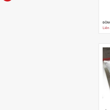
ĐỒN
Liên